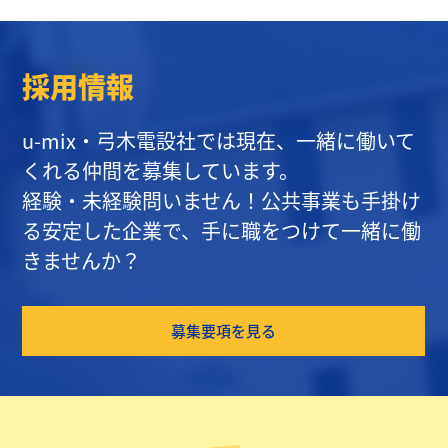
イ
ブ
採用情報
u-mix・弓木電設社では現在、一緒に働いて
くれる仲間を募集しています。
経験・未経験問いません！公共事業も手掛け
る安定した企業で、手に職をつけて一緒に働
きませんか？
募集要項を見る