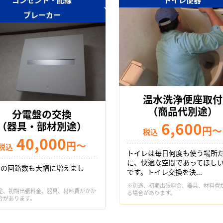
ブレーカー
温水洗浄便座取付
（商品代別途）
分電盤の交換
6,600
（器具・部材別途）
円～
税込
40,000
円～
税込
トイレは毎日何度も使う場所
に、快適な空間であってほし
備の回路数も大幅に増えまし
です。トイレ交換を決...
。
※別途、初期出張料金、器具、材料費
途、初期出張料金、器具、材料費がかか
る場合があります。
合があります。