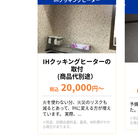
IHクッキングヒーターの
取付
(商品代別途）
20,000
円～
税込
火を使わない分、火災のリスクも
予
減るとあって、IHに変える方が増え
た
ています。 実際、...
※別
※別途、初期出張料金、器具、材料費がかか
る場
る場合があります。