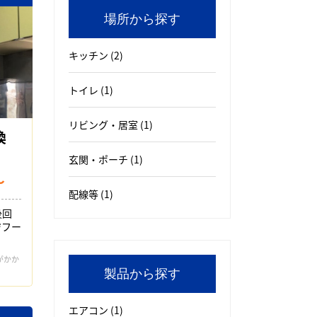
場所から探す
キッチン
(2)
トイレ
(1)
リビング・居室
(1)
換
玄関・ポーチ
(1)
～
配線等
(1)
後回
ジフー
がかか
製品から探す
エアコン
(1)