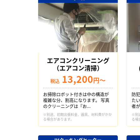
エアコンクリーニング
（エアコン清掃）
13,200
円～
税込
お掃除ロボット付きは中の構造が
防
複雑な分、割高になります。 写真
た
のクリーニングは『お...
者が
※別途、初期出張料金、器具、材料費がかか
※別
る場合があります。
る場
IHクッキングヒーター