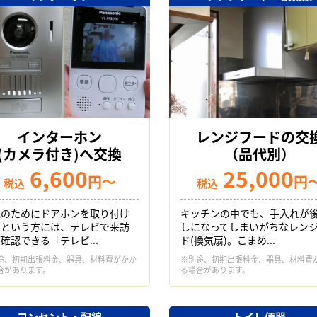
インターホン
レンジフードの交
(カメラ付き)へ交換
（品代別）
6,600
25,000
円～
円
税込
税込
犯のためにドアホンを取り付け
キッチンの中でも、手入れが
いという方には、テレビで来訪
しになってしまいがちなレン
確認できる「テレビ...
ド(換気扇)。こまめ...
途、初期出張料金、器具、材料費がかか
※別途、初期出張料金、器具、材料費
合があります。
る場合があります。
コンセント・配線
トイレ便器