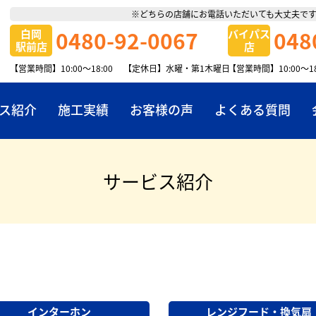
※どちらの店舗にお電話いただいても大丈夫で
0480-92-0067
048
白岡
バイパス
駅前店
店
【営業時間】10:00～18:00
【定休日】水曜・第1木曜日
【営業時間】10:00～
ス紹介
施工実績
お客様の声
よくある質問
店舗案内
サービス紹介
お知らせ
採用情報
弓木電設社
リフォーム・
インターホン
レンジフード・換気扇