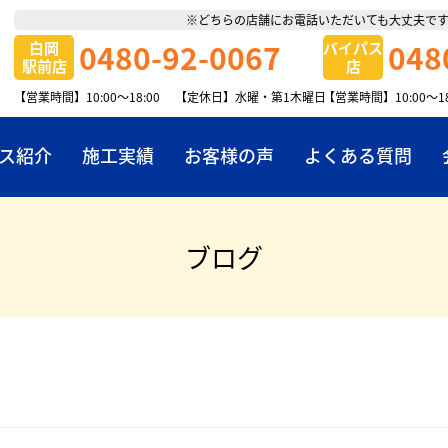
※どちらの店舗にお電話いただいても大丈夫で
0480-92-0067
048
白岡
バイパス
駅前店
店
【営業時間】10:00～18:00
【定休日】水曜・第1木曜日
【営業時間】10:00～
ス紹介
施工実績
お客様の声
よくある質問
店舗案内
ブログ
お知らせ
採用情報
弓木電設社
リフォーム・