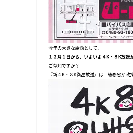
今年の大きな話題として、
１２月１日から、いよいよ４K・８K放送
ご存知ですか？
『新４K・８K衛星放送』は
総務省が政