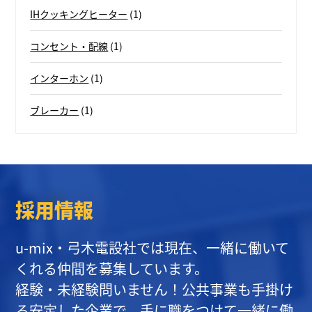
IHクッキングヒーター
(1)
コンセント・配線
(1)
インターホン
(1)
ブレーカー
(1)
採用情報
u-mix・弓木電設社では現在、一緒に働いて
くれる仲間を募集しています。
経験・未経験問いません！公共事業も手掛け
る安定した企業で、手に職をつけて一緒に働